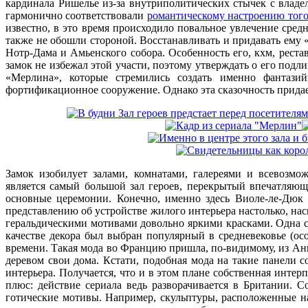
кардинала Ришелье из-за внутриполитических стычек с владе
гармонично соответствовали
романтическому настроению тог
известно, в это время происходило повальное увлечение сред
также не обошли стороной. Восстанавливать и придавать ему
Нотр-Дама и Амьенского собора. Особенность его, кхм, реста
замок не избежал этой участи, поэтому утверждать о его под
«Мерлина», которые стремились создать именно фантазий
фортификационное сооружение. Однако эта сказочность придает
Замок изобилует залами, комнатами, галереями и всевоз
является самый большой зал героев, перекрытый впечатляющ
основные церемонии. Конечно, именно здесь Виоле-ле-Дюк 
представлению об устройстве жилого интерьера настолько, на
геральдическими мотивами довольно яркими красками. Одна с
качестве декора был выбран популярный в средневековье (осо
времени. Такая мода во Францию пришла, по-видимому, из Анг
деревом свои дома. Кстати, подобная мода на такие панели с
интерьера. Получается, что и в этом плане собственная инте
плюс: действие сериала ведь разворачивается в Британии. 
готические мотивы. Например, скульптуры, расположенные на