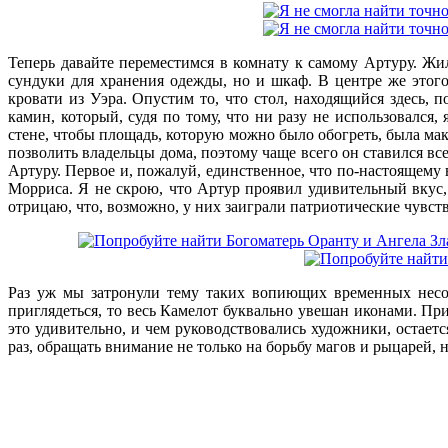
Теперь давайте переместимся в комнату к самому Артуру. Жи
сундуки для хранения одежды, но и шкаф. В центре же этого
кровати из Уэра. Опустим то, что стол, находящийся здесь, 
камин, который, судя по тому, что ни разу не использовался
стене, чтобы площадь, которую можно было обогреть, была ма
позволить владельцы дома, поэтому чаще всего он ставился все
Артуру. Первое и, пожалуй, единственное, что по-настоящему 
Морриса. Я не скрою, что Артур проявил удивительный вкус, 
отрицаю, что, возможно, у них заиграли патриотические чувств
Раз уж мы затронули тему таких вопиющих временных несоот
приглядеться, то весь Камелот буквально увешан иконами. При
это удивительно, и чем руководствовались художники, остаетс
раз, обращать внимание не только на борьбу магов и рыцарей, но