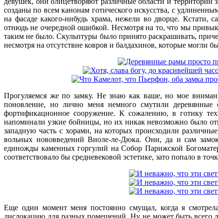
девушек, они олицетворяют различные области и территории
созданы по всем канонам готического искусства, с удлиненны
на фасаде какого-нибудь храма, нежели во дворце. Кстати, с
отнюдь не очередной ошибкой. Несмотря на то, что мы привык
таким не было. Скульптуры было принято раскрашивать, причем
несмотря на отсутствие ковров и балдахинов, которые могли б
Прогуляемся же по замку. Не знаю как ваше, но мое вниман
поновление, но лично меня немного смутили деревянные
фортификационное сооружение. К сожалению, в готику техн
напоминали узкие бойницы, но их никак невозможно было отк
западную часть с хорами, на которых происходили различные
вольных нововведений Виоле-ле-Дюка. Они, да и сам зам
единожды каменных горгулий на Собор Парижской Богоматер
соответствовало бы средневековой эстетике, зато попало в точ
Еще один момент меня постоянно смущал, когда я смотрела
дислокацию для разных помещений. Ну не может быть всего д