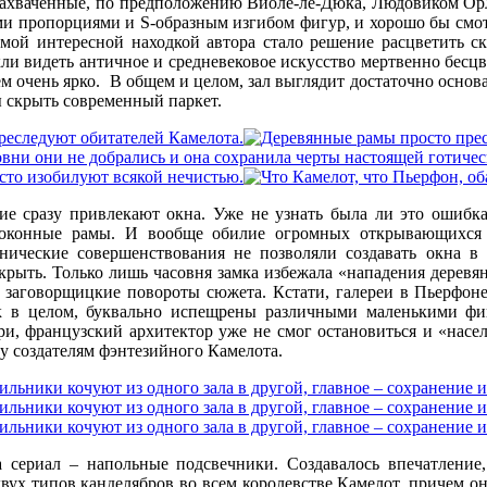
 захваченные, по предположению Виоле-ле-Дюка, Людовиком О
ми пропорциями и S-образным изгибом фигур, и хорошо бы смотр
амой интересной находкой автора стало решение расцветить ск
ли видеть античное и средневековое искусство мертвенно бесц
 очень ярко. В общем и целом, зал выглядит достаточно основа
ы скрыть современный паркет.
ие сразу привлекают окна. Уже не узнать была ли это ошибк
 оконные рамы. И вообще обилие огромных открывающихся 
ические совершенствования не позволяли создавать окна в 
рыть. Только лишь часовня замка избежала «нападения деревянн
 заговорщицкие повороты сюжета. Кстати, галереи в Пьерфоне
ок в целом, буквально испещрены различными маленькими ф
и, французский архитектор уже не смог остановиться и «насе
ку создателям фэнтезийного Камелота.
 сериал – напольные подсвечники. Создавалось впечатление
вух типов канделябров во всем королевстве Камелот, причем о