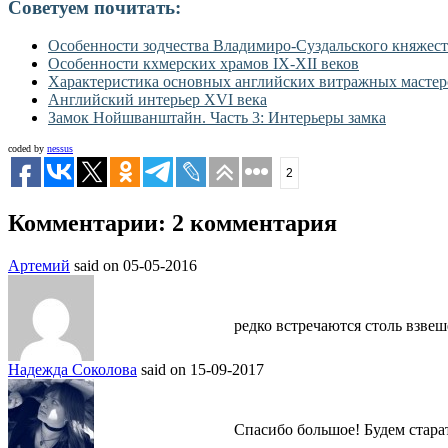
Советуем почитать:
Особенности зодчества Владимиро-Суздальского княжест
Особенности кхмерских храмов IX-XII веков
Характеристика основных английских витражных мастерс
Английский интерьер XVI века
Замок Нойшванштайн. Часть 3: Интерьеры замка
coded by
nessus
2
Комментарии: 2 комментария
Артемий
said on 05-05-2016
редко встречаются столь взвеш
Надежда Соколова
said on 15-09-2017
Спасибо большое! Будем старат