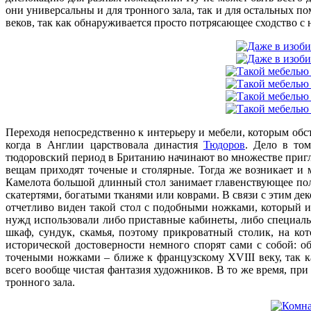
они универсальны и для тронного зала, так и для остальных п
веков, так как обнаруживается просто потрясающее сходство с
Переходя непосредственно к интерьеру и мебели, которым обс
когда в Англии царствовала династия
Тюдоров
. Дело в том
тюдоровский период в Британию начинают во множестве пригл
вещам приходят точеные и столярные. Тогда же возникает и
Камелота большой длинный стол занимает главенствующее пол
скатертями, богатыми тканями или коврами. В связи с этим де
отчетливо виден такой стол с подобными ножками, который и
нужд использовали либо приставные кабинеты, либо специальн
шкаф, сундук, скамья, поэтому прикроватный столик, на кот
исторической достоверности немного спорят сами с собой: 
точеными ножками – ближе к французскому XVIII веку, так 
всего вообще чистая фантазия художников. В то же время, при
тронного зала.