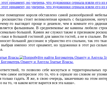
лое помещение короля обставлено самой разнообразной мебелью
 роскошества стоит великолепная кровать с балдахином, ничу
почему-то выглядит проще и дешевле, чем в комнате его дядюшк
, является фальшивым. В средневековье же камины любили стро
ксимально большой. Камин же служил также и признаком роскош
-таки в большой гостиной для зависти гостей, а не в спальне. В
вносит большой диссонанс в убранство его спальни, так это тк
выбрав именно этот орнамент, но художники в этот раз сильно 
а.
ветствий, то позволю себе коснуться и территориальных про
чем самое интересное это то, что в сериале ни словом не упом
я только гадать. Я же, в свою очередь, заканчиваю на этом ин
 на то, «в каком котле варится вся эта каша».