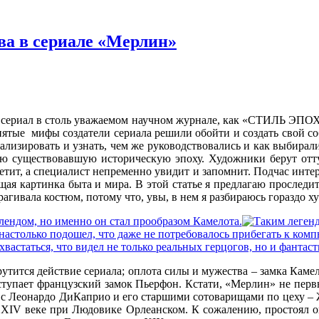
ва в сериале «Мерлин»
ый сериал в столь уважаемом научном журнале, как «СТИЛЬ ЭПОХ
ятые мифы создатели сериала решили обойти и создать свой соб
нализировать и узнать, чем же руководствовались и как выбирал
иную существовавшую историческую эпоху. Художники берут отт
метит, а специалист непременно увидит и запомнит. Подчас инте
щая картинка быта и мира. В этой статье я предлагаю проследи
агивала костюм, потому что, увы, в нем я разбираюсь гораздо ху
крутится действие сериала; оплота силы и мужества – замка Каме
ступает французский замок Пьерфон. Кстати, «Мерлин» не перв
е» с Леонардо ДиКаприо и его старшими сотоварищами по цеху 
в XIV веке при Людовике Орлеанском. К сожалению, простоял о