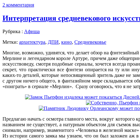
2 комментария
Интерпретация средневекового искусст
Рубрика :
Aфиша
Метки:
архитектура
,
ДПИ
,
кино
,
Средневековье
Многие, возможно, удивятся, что делает обзор на фэнтезийн
Мерлине и легендарном короле Артуре, причем даже общеприн
искусствоведу, смотря подобные сериалы, хочется всегда проа
секрет, что практически все фэнтези опирается на ту или 
каких-то деталей, которые непосвященный зритель даже не за
с другом ничего общего, в фантазийном мире складывается об
«поиграть» в сериале «Мерлин». Сразу оговорюсь, что я не затр
Предлагаю начать с осмотра главного места, вокруг которого 
названием не существует, а натурным объектом для съемок вы
снимали, например, знаменитого «Человека в железной маск
Из истории самого замка мы узнаем, что он был заложен аж 