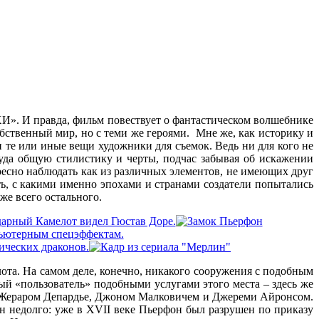
И». И правда, фильм повествует о фантастическом волшебнике
ственный мир, но с теми же героями. Мне же, как историку и
и те или иные вещи художники для съемок. Ведь ни для кого не
уда общую стилистику и черты, подчас забывая об искажении
ресно наблюдать как из различных элементов, не имеющих друг
ть, с какими именно эпохами и странами создатели попытались
же всего остального.
лота. На самом деле, конечно, никакого сооружения с подобным
ый «пользователь» подобными услугами этого места – здесь же
– Жераром Депардье, Джоном Малковичем и Джереми Айронсом.
н недолго: уже в XVII веке Пьерфон был разрушен по приказу