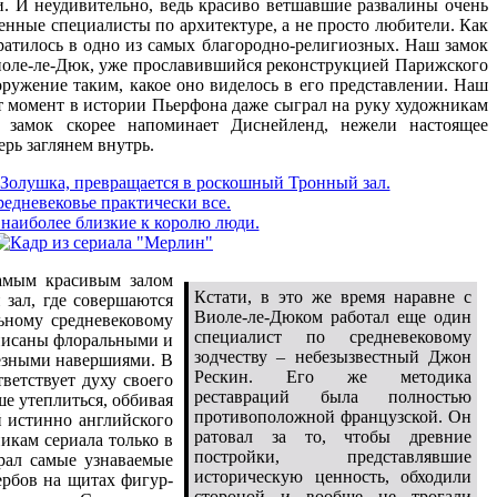
и. И неудивительно, ведь красиво ветшавшие развалины очень
енные специалисты по архитектуре, а не просто любители. Как
вратилось в одно из самых благородно-религиозных. Наш замок
Виоле-ле-Дюк, уже прославившийся реконструкцией Парижского
оружение таким, какое оно виделось в его представлении. Наш
от момент в истории Пьерфона даже сыграл на руку художникам
а замок скорее напоминает Диснейленд, нежели настоящее
рь заглянем внутрь.
амым красивым залом
Кстати, в это же время наравне с
 зал, где совершаются
Виоле-ле-Дюком работал еще один
ьному средневековому
специалист по средневековому
списаны флоральными и
зодчеству – небезызвестный Джон
резными навершиями. В
Рескин. Его же методика
ветствует духу своего
реставраций была полностью
е утеплиться, оббивая
противоположной французской. Он
й истинно английского
ратовал за то, чтобы древние
икам сериала только в
постройки, представлявшие
брал самые узнаваемые
историческую ценность, обходили
ербов на щитах фигур-
стороной и вообще не трогали