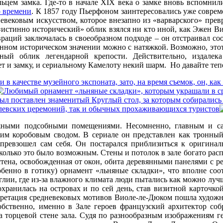
льцем замка. Где-то в начале XIX века о замке вновь вспомнил
о времени
. К 1857 году Пьерфоном заинтересовались уже соврем
невековым искусством, которое внезапно из «варварского» пре
 «истинно исторический» облик взялся ни кто иной, как Эжен 
враций заключалась в своеобразном подходе – он отстраивал со
линном историческом значении можно с натяжкой. Возможно, эт
ный облик легендарной крепости. Действительно, издалек
 и замку, и сериальному Камелоту некий шарм. Но давайте тепе
можными подсобными помещениями. Несомненно, главным и с
им коробовым сводом. В сериале он представлен как тронный
превзошел сам себя. Он постарался приблизиться к оригинал
сколько это было возможным. Стены и потолок в зале богато ра
тена, освобожденная от окон, обита деревянными панелями с 
бенно в готику) орнамент «льняные складки», что вполне соот
лии, где из-за влажного климата люди пытались как можно лучш
охранилась на островах и по сей день, став визитной карточко
рпретация средневековых мотивов Виоле-ле-Дюком пошла художн
Собственно, именно в Зале героев французский архитектор со
 торцевой стене зала. Судя по разнообразным изображениям г