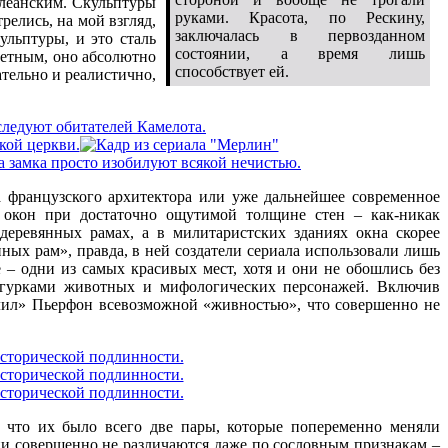
рлеанским. Скульптуры
руками. Красота, по Рескину,
елись, на мой взгляд,
заключалась в первозданном
ульптуры, и это сталь
состоянии, а время лишь
ветным, оно абсолютно
способствует ей.
тельно и реалистично,
а французского архитектора или уже дальнейшее современное
окон при достаточно ощутимой толщине стен – как-никак
деревянных рамах, а в милитаристских зданиях окна скорее
ых рам», правда, в ней создатели сериала использовали лишь
 – одни из самых красивых мест, хотя и они не обошлись без
игурками животных и мифологических персонажей. Включив
лил» Пьерфон всевозможной «живностью», что совершенно не
, что их было всего две пары, которые попеременно меняли
ни совершенно не различаются даже по сословным признакам –