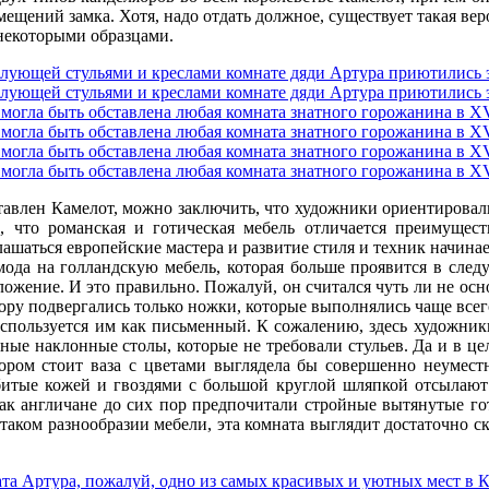
омещений замка. Хотя, надо отдать должное, существует такая в
 некоторыми образцами.
тавлен Камелот, можно заключить, что художники ориентировали
, что романская и готическая мебель отличается преимущест
ашаться европейские мастера и развитие стиля и техник начин
 мода на голландскую мебель, которая больше проявится в сле
ожение. И это правильно. Пожалуй, он считался чуть ли не осн
кору подвергались только ножки, которые выполнялись чаще всег
спользуется им как письменный. К сожалению, здесь художник
ые наклонные столы, которые не требовали стульев. Да и в цел
ором стоит ваза с цветами выглядела бы совершенно неуместн
обитые кожей и гвоздями с большой круглой шляпкой отсылают 
как англичане до сих пор предпочитали стройные вытянутые го
 таком разнообразии мебели, эта комната выглядит достаточно ск