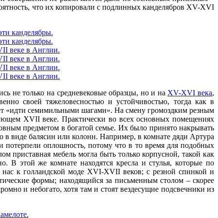
ероятность, что их копировали с подлинных канделябров XV-XVI
сь не только на средневековые образцы, но и на
XV-XVI века
,
венно своей тяжеловесностью и устойчивостью, тогда как в
ает «идти семимильными шагами». На смену громоздким резным
дующем XVII веке. Практически во всех основных помещениях
овным предметом в богатой семье. Их было принято накрывать
о в виде балясин или колонн. Например, в комнате дяди Артура
и потерпели оплошность, потому что в то время для подобных
ом приставная мебель могла быть только корпусной, такой как
о. В этой же комнате находятся кресла и стулья, которые по
нас к голландской моде XVI-XVII веков; с резной спинкой и
тические формы; находящийся за письменным столом – скорее
ромно и небогато, хотя там и стоят вездесущие подсвечники из