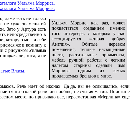
, даже есть не только
Уильям Моррис, как раз, может
ть не хуже знаменитой
похвастаться созданием именно
и. Зато у Артура есть
того интерьера, с которым у нас
ить непосредственно в
ассоциируется «старая добрая
и, которую могли себе
Англия». Обитые деревом
ернемся же в комнату к
помещения, теплые насыщенные
ани с рисунком Уильяма
цвета, растительные орнаменты,
подкачали, хотя, я не
мебель ручной работы с легким
налетом старины сделали имя
Морриса одним из самых
продаваемых брендов в мире.
махов. Речь идет об иконах. Да-да, вы не ослышались, если
инается ни о какой религии вообще, не считая магии. Поистине
тересном месте, но призываю вас, пересматривая «Мерлина» еще